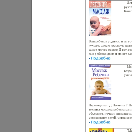
Дет
руков
Класс
переп
386-0
Форм
мм) 
Ваш ребенок родился, и вы го
лучшее: самую красивую коляс
самое мягкое одеяло И вот д
ваш ребенок дома и может сам
аыяншзаботливы его мама и па
предусмотрели любящие роди
за внешним они забыли о само
Мас
полноценном развитии малыша
возра
прекрасно Тогда наша книга д
умны
том, как помочь ребенку бксп
подвижнее, а если врачи успе
"врожденной патологии", у на
помощью которых вы сможете
на следующем году жизни мал
Переводчики: Д Наумчик Т По
техника массажа ребенка ранн
объясняет, почему ласковые 
успокаивают детей, устраняю
рассаыяовлабляют, помогают
быстрее набирать вес и спос
состояния Для широкого круг
"Ма