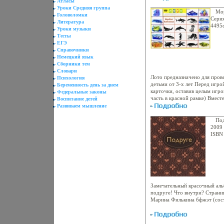
Атласы
Уроки Средняя группа
Мо
Головоломки
Сери
Литература
4495
Уроки музыки
Тесты
ЕГЭ
Справочники
Немецкий язык
Сборники тем
Словари
Лото предназначено для пров
Психология
детьми от 3-х лет Перед игро
Беременность день за днем
карточки, оставив целым игро
Федеральные законы
часть в красной рамке) Вмест
Воспитание детей
постеаыянзпенно все карточк
Развиваем мышление
игровом поле При этом четко
обращая внимание на принадл
Под
"Морские животные" В процес
2009 
различать животных и быстро
ISBN
поле Для игры сбкспп группо
5000 
несколько лото из серии "Ок
(~14
ходе игры дети изучают проц
бума
по определенному признаку 
инфо
Замечательный красочный аль
подруге! Что внутри? Страница 1
Марина Филькина бфжэт (сост