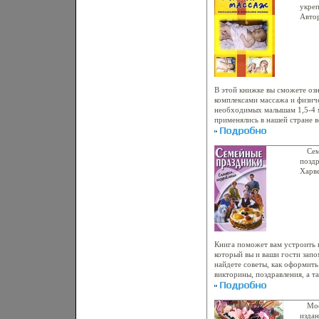
Макклар Vimala McClure.
укре
Авто
4516
В этой книжке вы сможете озн
комплексами массажа и физич
необходимых малышам 1,5-4 
применялись в нашей стране 
х гаыяододов прошлого столе
свою актуальность в будущем
упражнений входят в состав т
Сем
вас могут познакомить в мас
поздр
поликлиники Разница в том, ч
Харве
составляются исходя из личн
96 ст
индивидуальной методики ка
985-1
специалиста, тогда как подбо
Форм
книжке является неизменным э
мм) 
малышами Автор Лидия Голуб
Книга поможет вам устроить в
который вы и ваши гости запо
найдете советы, как оформить
викторины, поздравления, а т
различныаыяойх семейных тор
широкий круг читателей Авто
(составитель, автор).
Мое
издан