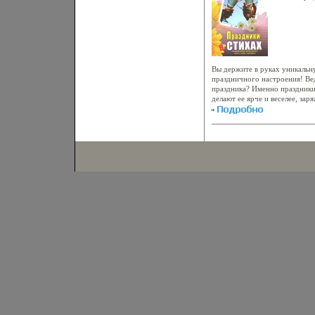
Техно
Вы держите в руках уникальн
праздничного настроения! Ве
праздника? Именно праздники
делают ее ярче и веселее, за
позитивнаыяооой энергией Пр
размахом, готовиться к ним з
подходить к проведению того
этой книге вы найдете все не
праздник действительно удалс
праздником, а не серыми будб
жизни и так не счесть Авторс
надписи для открыток, именны
пожелания, шутливые гадания
стихах на все случаи жизни - 
равнодушным! Даже просто чи
настроение и себе, и окружа
будни атмосферой праздника!