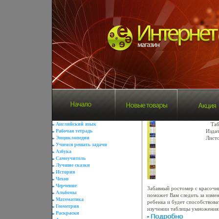
Английский язык
Таб
Рабочая тетрадь
Издат
Энциклопедии
Листо
Учимся решать задачи
140x
Азбука
инфо
Самоучитель
Лучшие сказки
История
Чехов
Черчение
Забавный ростомер с красоч
Альбомы
поможет Вам следить за изме
Математика
ребенка и будет способствов
Геометрия
изучении таблицы умножения
Раскраски