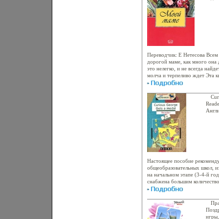
Переводчик: Е Нетесова Всем 
дорогой маме, как много она 
это нелегко, и не всегда найд
молча и терпеливо ждет Эта 
поговорить с ней иначе, побл
вспомнить Такой подарок ее у
Предложите ей его в честь п
Cur
в погожий день - мама того 
Reade
Мария Риба Lidia Maria Riba.
Англи
4532
Настоящее пособие рекоменду
общеобразовательных школ, и
на начальном этапе (3-4-й го
снабжена большим количеств
занимательных упражнеаыяом
умением читать оригинальные
Авторы Маргарита Колкова (с
Пра
Комарова (составитель, автор
Поздр
(составитель, автор).
игры,