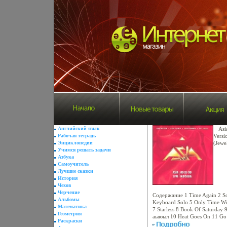
Английский язык
Asi
Рабочая тетрадь
Versi
Энциклопедии
(Jewe
Учимся решать задачи
Brill
Азбука
Хара
Самоучитель
2000 
Лучшие сказки
4643a
История
Чехов
Черчение
Содержание 1 Time Again 2 Sol
Альбомы
Keyboard Solo 5 Only Time Wil
Математика
7 Starless 8 Book Of Saturday 
Геометрия
аыюыл 10 Heat Goes On 11 Go
Раскраски
Open Your Eyes 14 Kari-Anne 