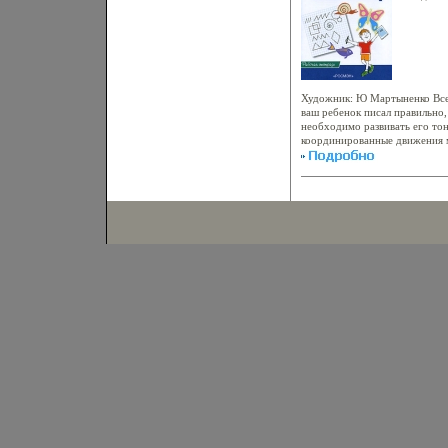
значительно улучшится,бксхс 
легче впоследствии усваиват
(показать всех авторов) Светл
Кутявина Ирина Топоркова.
Художник: Ю Мартыненко Все
ваш ребенок писал правильно,
необходимо развивать его тон
координированные движения 
саыяшчоставляющих кисть рук
представляет собой первый эт
лет к письму Она включает са
штриховку, раскрашивание, р
воспроизведение графических
обведение контуров и другбк
направлены на отработку нач
и правильную постановку рук
моторики стимулирует развит
способностей в целом! Не пр
упражнениями - эти задания 
только научиться писать, но и
обучению в школе Авторы (пок
Светлана Гаврина Наталья Ку