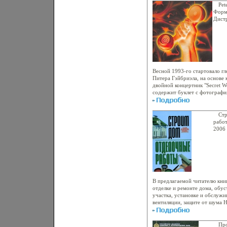
За углом c 18-29 Мороженое 
числе: выполнение общих опе
Pet
Новый Год c 54-64 Автор Арн
документом, создание и обра
Форма
художник).
объектами документа, примен
Дист
слоев, искривления текста, цв
Лице
фильтрацибксмюи Рассмотрен
Хара
печатного документа и разли
1994 
документов, предназначенных
4649a
Описан процесс разработки г
видеоклипов с помощью прог
совместно используемой с Ph
Весной 1993-го стартовало г
содержится краткое описание
Питера Гэйбриэла, на основе 
Photoshop CS2, приведены ко
двойной концертник "Secret W
для инструментов, палитр и 
содержит буклет с фотограф
CS2 и ImageReady CS2, а так
Peter Gabriel Secret World Li
базовые термины, встречающи
Steam 3 Across The River 4 S
Бурлаков.
Tree 6 Red Rain 7 Blood Of Ed
Ст
Washing Of The Water 10 Solsb
работ
Gabrieбксндl Secret World Live
2006 
Sledgehammer 3 Secret World 4
ISBN
Eyes Исполнитель Питер Гэбри
5000 
Брайан Гэбриэл родился 13 ф
(~13
(Великобритания) Образовани
привилегированной частной с
"Чартерхаус" в Годалминге, н
Вместе с ним учились еще неск
В предлагаемой читателю кни
отделке и ремонте дома, обу
участка, установке и обслужи
вентиляции, защите от шума 
описанаыякяием традиционны
приведены сведения и о совр
внимание в книге уделено ра
Про