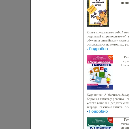
обучающихся по соответству
препо
Авторы Виктор Нестеров (авт
Издат
Куприков Леонид Маркин.
Издат
157 с
5-845
инфо
Книга представляет собой ме
родителей и преподавателей, 
обучения английскому языку д
основывается на методике, ра
апробированной авторааыяуй
работы с детьми Четко распл
подробные пояснения по веде
Раз
аудиоподдержка (в комплект в
тетра
облегчают работу и преподава
Школа
родителей и преподавателей я
методибкстчческого комплекс
тетради, книги для родителей
методический комплекс может
дошкольных учебных заведени
также использоваться родител
обучения детей английскому 
Художники: А Маликова Заха
НАБонк Авторы Ирина Шишко
Хорошая память у ребенка - в
успеха в школе Предлагаем 
тетрадь `Развиваю память` В 
занимательные упражнения, к
зрительную и слуховую памят
предназначена для совместно
Гот
ребенка Если вы сможете регу
тетра
тетради 20 - 25 минут, то пам
дошко