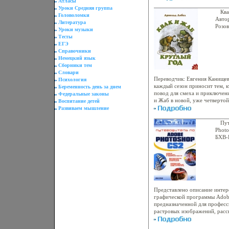
Атласы
Уроки Средняя группа
Ква
Головоломки
Автор
Литература
Розо
Уроки музыки
переп
Тесты
90349
ЕГЭ
Форм
Справочники
мм) 
Немецкий язык
4645a
Сборники тем
Словари
Переводчик: Евгения Канищева
Психология
каждый сезон приносит тем, к
Беременность день за днем
повод для смеха и приключен
Федеральные законы
и Жаб в новой, уже четверто
Воспитание детей
круглый год" веселятся вовсю
Развиваем мышление
ленивого Жаба из теплого, ую
кататься на санках ("С горки")
Пут
здорово и совсем не страшно! 
Photo
начнут набухать первые почк
БХВ-
недоверчивый Жаб будет упор
облож
за которым спряталась весна (
759-1
Квака тут опять не обойтись
70x1
решил угостить друга мороже
4647a
чудовище ("Мороженое") Толь
Осенью, когда опавшие листья
Квак и Жаб приготовят друг 
Представлено описание инте
спутает все их планы ("Сюрпр
графической программы Adob
Год друзья тоже будутбрюъз 
предназначенной для профес
ущелья, темный, полный опасн
растровых изображений, расс
чудовища не помешают им рад
технологических возможностя
год") Ведь им хорошо вместе
рассмотрены все ее многочис