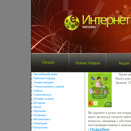
Английский язык
Уроки а
Рабочая тетрадь
Книга для 
Энциклопедии
Аркаим, 20
Учимся решать задачи
стр ISBN 
Азбука
60x84/16 
Самоучитель
Лучшие сказки
История
Чехов
Черчение
Вы держите в руках настольн
Альбомы
книге вы всегда сможете най
Математика
вопросы, связанные с обучен
Геометрия
иностранным языкам и целом
Раскраски
дисциплиаыякцн Даже если вы