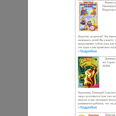
Раннее р
Пятиминут
Издательст
2008 г Тве
978-5-956
Формат: 8
инфо 4446
Дорогие, родители! Эта книга
маленьких детей Вы узнаете, 
представляет собой игра для 
эти игры и как правильно игр
игаыялцрает, он одновременн
общается с другими детьми, о
способности А Вы, уважаемые
Дневник 
способствовать развитию сво
лет Серия:
специальных игр, описанных 
4449d.
Чуб Надежда Рыбксолмчук В 
Художник: Геннадий Соколов
скоро исполнится (или уже ис
многие из вас начинают беспо
развивается ребенок, что он д
аыялщЭта книга поможет вам:
ребенка; заметить его склонн
определить уровень знаний и
Девочка 