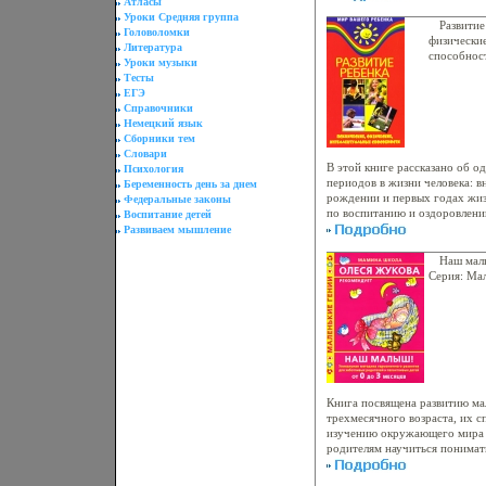
Атласы
иностранным языком, прочтя 
Уроки Средняя группа
профессионально проанализир
Развитие
Головоломки
и задать грамотные вопросы В
физические
Литература
эталон, по которому в любой
способнос
Уроки музыки
научитесь смотреть на мир де
ребенка и
Тесты
детства Автор Инна Ишкарина
ЕГЭ
Справочники
Немецкий язык
Сборники тем
Словари
В этой книге рассказано об о
Психология
периодов в жизни человека: 
Беременность день за днем
рождении и первых годах жиз
Федеральные законы
по воспитанию и оздоровлени
Воспитание детей
психичеаыялвских, физически
Развиваем мышление
способностей ребенка Автор 
Наш малы
Серия: Ма
Книга посвящена развитию м
трехмесячного возраста, их с
изучению окружающего мира 
родителям научиться понимать
строить аыяллобщение с ним 
Валентина Балобанова Анна Л