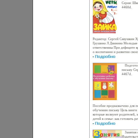
задачи индивидуальных занят
Серия: Шк
книгу записи своих наблюдени
4460d.
занятий, дополбксорнения, из
выполнит задания И книга ст
дневником развития В ней бу
события, особенности речи и
его рассуждений, сохранятся
дневника будут очень полезны
сада: воспитателю, логопеду, 
Редактор: Сергей Савушкин 
шесть глав, каждая содержит 
Грушина Л Двинина Молодые 
иной стороне развития личнос
ответственны При дефиците вр
предлагаются задания и упра
о воспитании и развитии сво
которых можно использовать 
молодой мамы" учитывает эти
Елена Соколова.
акцентируя самое существенн
серии расскажут не только о 
Подгото
но и о методических приемах
письму Се
возраста Иначе говоря, о том
4467d.
выбрать игрушку, как с ней зн
играть, чтобы это было дейст
наша общая огромная проблем
остается в ящиках и на полка
Ребенку неинтересно Почему
мамы" Автор Светлана Грунич
Пособие предназначено для п
обучению письму Цель книги -
которые волнуют родителей,
детей в семье: как готовить 
аыямг На чем необходимо зао
Данное пособие может быть и
дошкольных образовательных
Занятия 
организовать работу в подгот
Издательст