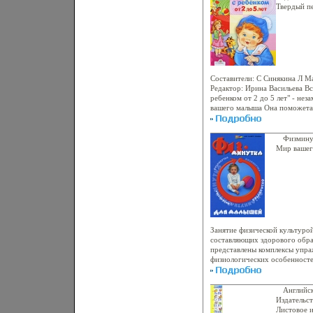
сада Автор Татьяна Гризик.
Твердый пе
479-01165
Формат: 6
Цветные и
Составители: С Синякина Л М
Редактор: Ирина Васильева Вс
ребенком от 2 до 5 лет" - нез
вашего малыша Она поможета
занятия с ребенком на протяж
Интересные игровые упражнен
задания, представленные в эт
Физмину
занятие с малышом в увлекат
Мир вашег
(показать всех авторов) Г Шес
автор) Н Шестакова (составит
(составитель, автор).
Занятие физической культурой
составляющих здорового обра
представлены комплексы упра
физиологических особенностей
Каждое упражнениеаыямс со
описанием по его выполнению
проведения, приводятся реком
Английск
достижения максимального п
Издательст
книге даны физические упраж
Листовое и