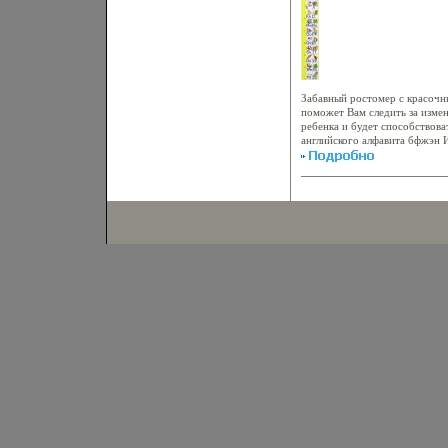
общеукрепляющего и общеразв
140x980 Ц
напрбкспвавленные на профил
4480d.
различных патологий Показан
силы, координации движений,
выносливости, внимания, ловк
Большинство упражнений про
что делает их не только поле
Забавный ростомер с красоч
также предусматривает участи
поможет Вам следить за изме
небольшой группы детей, воз
ребенка и будет способствова
выполнение заданий совместн
английского алфавита бфжэн 
подход способствует воспит
поколения дисциплины, ответ
занятиям физической культуро
отменного здоровья! Автор 