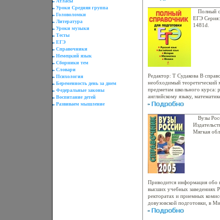
Атласы
Последние достижения совре
Уроки Средняя группа
здравоохранения Авторы Еле
Полный с
Головоломки
Бережнова.
ЕГЭ Серия
Литература
1481d.
Уроки музыки
Тесты
ЕГЭ
Справочники
Немецкий язык
Сборники тем
Словари
Редактор: Т Судакова В справ
Психология
необходимый теоретический 
Беременность день за днем
предметам школьного курса: р
Федеральные законы
английскому языку, математик
Воспитание детей
подготаьасровлено в полном с
Развиваем мышление
современными требованиями
Материал излагается последов
Вузы Рос
позволит учащимся эффективн
Издательст
систематизировать и закрепит
Мягкая обл
единого государственного эк
1173-2 Тир
содержит задания для самоко
84x108/32 
варианты ЕГЭ, после практиче
ответы, обеспечивающие быс
заданий Справочник поможет
самостоятельно подготовиться
Приводится информация обо 
высших учебных заведениях Р
ректоратах и приемных комисс
довузовской подготовки, в Ми
науки РФаыюжк Имеются свед
учебных заведениях Содержат