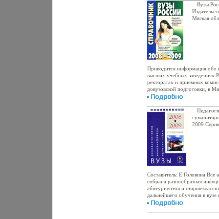
программы вступительных экз
Вузы Рос
информация о Централизован
Издательст
государственном экзамене Пр
Мягкая обл
по математике, русскому бкру
8112-3309-
Формат: 8
инфо 3347
Приводится информация обо 
высших учебных заведениях Р
ректоратах и приемных комисс
довузовской подготовки, в Ми
науки РФаыюзэ Содержатся п
вступительных экзаменов в в
Централизованном тестирова
Педагоги
государственном экзамене Пр
гуманитарн
по математике и русскому язы
2009 Серия
инфо 3371
Составитель: Е Головина Все 
собрана разнообразная инфор
абитуриентов и старшеклассн
дальнейшего обучения в вузе
эконоаыюиымические или пед
В разделе "Выбор пути" расск
профессиях, даются профорие