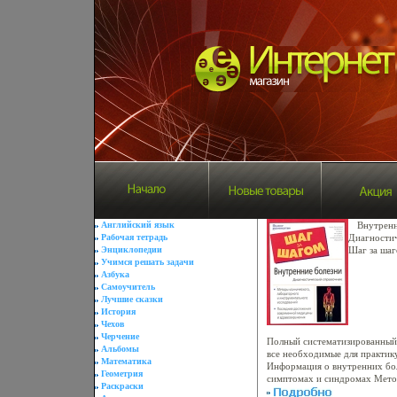
Английский язык
Внутренн
Рабочая тетрадь
Диагностич
Энциклопедии
Шаг за шаго
Учимся решать задачи
Guide инфо
Азбука
Самоучитель
Лучшие сказки
История
Чехов
Черчение
Полный систематизированный
Альбомы
все необходимые для практик
Математика
Информация о внутренних бол
Геометрия
симптомах и синдромах Мето
Раскраски
лабораторного иаьвуг инстру