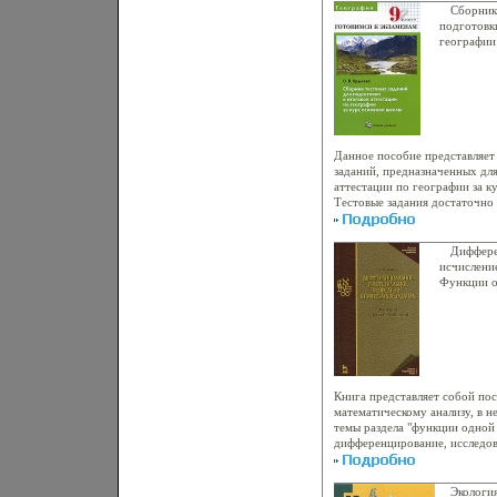
Тарасовым Предмет `Окружа
Сборник
подзаголовок `Звезды и атомы
подготовк
концептуальная идея - предс
географии
человеческого разума, способ
класс Сери
тайны Вселенной, так и в тай
инфо 6339
микромира В соответствии с 
из двух взаимосвязанных част
(Вселенная)`, 2) `В глубины в
живые клетки)` В учебнике в 
вводятся и начинаютформиров
Данное пособие представляет
представления из астрономии,
заданий, предназначенных дл
Дан богатый фактический ма
аттестации по географии за к
предназначен в первую очеред
Тестовые задания достаточно
отрабатывающих новую модел
содержание кураьбэзсов школ
образования `Экология и диал
и проверяют знания разных ти
использоваться также в 5-х к
фактические знания, знания 
Диффере
изучается интегративныи пред
понятий, знания географическ
исчислени
самообразования в качестве 
также знание географической
Функции о
Автор выражает благодарнос
теме состоят из двух частебк
Учебники 
ИАЗимнуховой за помощь в п
различные тестовые задания 
литератур
Лев Тарасов.
ответов, во второй - задания 
такие, где ответ предстоит н
Автор Ольга Крылова.
Книга представляет собой по
математическому анализу, в н
темы раздела "функции одной
дифференцирование, исследо
осаьбэоновные методы интег
интегралы и их приложения, 
Большинство параграфов книг
Экология