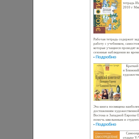
теоретические сведения, реш
тетрадь Из
задачи для самостоятельного
2010 г Мя
алгоритмически-вычислительн
978-5-360
содержится много задач, ил
Формат: 8
способствующих более глубок
инфо 6355
развивающих самостоятельно
учащихся Пособие предназнач
технических и экономических
оказаться также полезным ли
Рабочая тетрадь содержит за
углубить вузовский курс мате
работу с учебником, самосто
преподавателям высшей матем
которые учащиеся проводят во
стереотипное Автор Исаак М
сезонные наблюдения во время
приаьбэушкольный участок На
использовать гербарный матер
пособия и лабораторное обор
Краткий 
изучения курса экологии шко
и Ближний
узнавать в природе наиболее
художеств
и решать простейшие экобкуж
повышенной сложности отмече
разработана к пособию "Эколо
АМБылова, НИШорина, под р
Вентана-Граф), но может быть
с другими учебниками, а такж
учебное пособие при изучени
Эта книга посвящена наиболе
школе Автор Нина Горская.
достижениям художественной
Востока и Западной Европы О
помочь школьникам и студент
более глубоко усвоитьаьбэя у
краткого структурированного
культура цивилизаций Древне
Самоопре
Греции и Рима; Западной Евро
отдыхе V-V