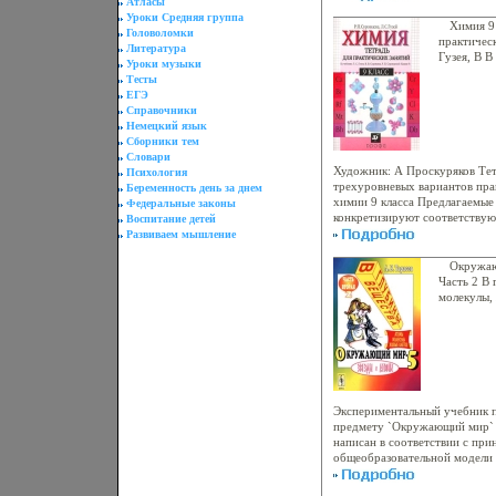
Атласы
работы 2-е издание, стереот
Уроки Средняя группа
Габрусева.
Химия 9 
Головоломки
практичес
Литература
Гузея, В 
Уроки музыки
`Химия 9`
Тесты
г Мягкая о
ЕГЭ
00850-0 и
Справочники
Немецкий язык
Сборники тем
Словари
Художник: А Проскуряков Те
Психология
трехуровневых вариантов пра
Беременность день за днем
химии 9 класса Предлагаемые
Федеральные законы
конкретизируют соответству
Воспитание детей
описааьбьлнные в учебнике `Х
Развиваем мышление
Авторы Римма Суровцева Лео
Окружаю
Часть 2 В 
молекулы,
Издательс
г Мягкая о
8360-0120
6334d.
Экспериментальный учебник 
предмету `Окружающий мир` д
написан в соответствии с пр
общеобразовательной модели `
журнал `Школьныеаьбьэ техно
ее создателем - профессором