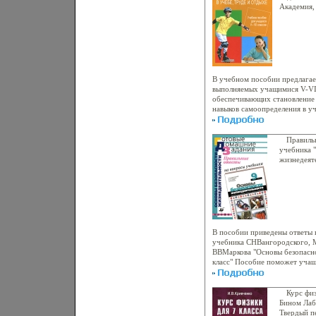
новейшего времени Учебное 
Академия,
применяться как в процессе з
208 стр I
подготовке к зачетам и экзам
Тираж: 20
культуры и Мировой художес
(~167x236
адресовано старшеклассникам
Издание 2-е, исправленное Ав
В учебном пособии предлагае
выполняемых учащимися V-VII
обеспечивающих становление 
навыков самоопределения в уч
Школьники учатсаьбюия разра
проекты организации работы
осваивают методы изучения св
Правиль
в учебной и внеучебной деяте
учебника 
своими эмоциями, чувствами,
жизнедеят
процессе овладения нормами
Владимир 
школьники знакомятся с исто
инфо 6378
состоянием ведущих видов пр
предназначено для учащихся V
овладевающих требованиями 
(национально-регионального)
государственного образовате
В пособии приведены ответы 
Свердловской области Автор 
учебника СНВангородского, 
ВВМаркова "Основы безопасно
класс" Пособие поможет учащ
изучающим курс ОБЖ по данн
самостоятельно разобраться 
вынужденном пропуске заняти
Курс физ
контрольным работам и экзам
Бином Лаб
Миронов Владимир Миронов 
Твердый пе