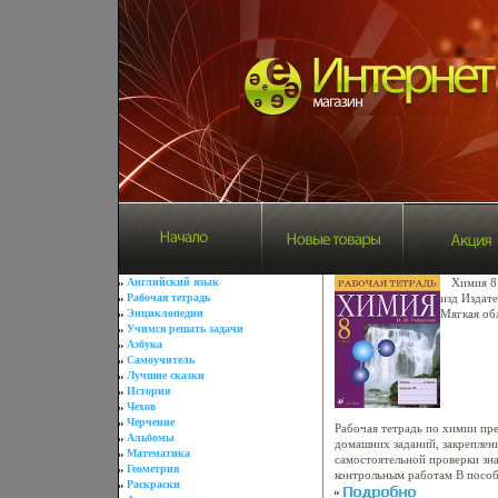
Английский язык
Химия 8 
Рабочая тетрадь
изд Издате
Энциклопедии
Мягкая об
Учимся решать задачи
358-07401
Азбука
70x90/16 
Самоучитель
Лучшие сказки
История
Чехов
Черчение
Рабочая тетрадь по химии пр
Альбомы
домашних заданий, закреплен
Математика
самостоятельной проверки зна
Геометрия
контрольным работам В посо
Раскраски
задааьбьгний имеются расчет