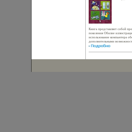
94774-188
70x108/16
6386d.
Книга представляет собой пр
поколения Обилие иллюстраци
использование компьютера об
дополнительными возможност
Для метоаьбяадистов и препо
3-е издание, переработанное
Кривченко.