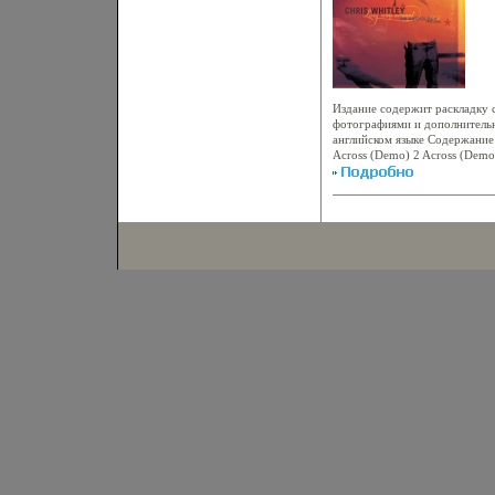
Рейхбкупденберге (Северная Б
Дист
Отец его в свободное время у
Russi
края, собирал местные сказки 
Лице
Отфрид полюбил читать книги 
Хара
2008
издан
Издание содержит раскладку 
фотографиями и дополнитель
английском языке Содержание
Across (Demo) 2 Across (Demo
Weiаьвкжghtless (Daniel Lanoi
6 Bliss To Breakdown (Demo) 7
Paghan Love) 9 Narcotic Praye
11 Guns & Dolls 12 Can't Get 
14 Thбкупиe Wild Country 15
Исполнитель Крис Витли Chris