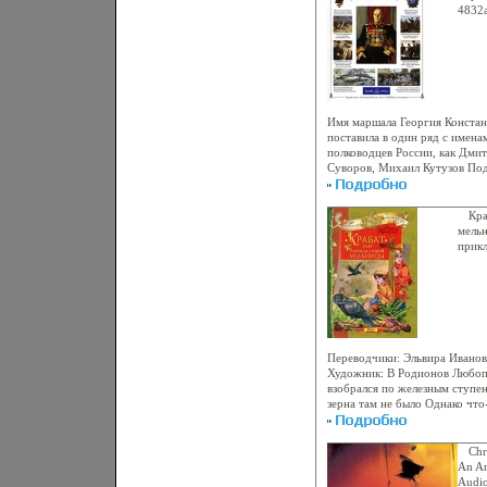
CD и DVD-носители Книга со
4832a
иллюстраций, которые сделаю
инструментов создания CD и
Банзель Tom Bunzel.
Имя маршала Георгия Констан
поставила в один ряд с имена
полководцев России, как Дми
Суворов, Михаил Кутузов Под
Красной Ааьвгйрмии удалось 
фашистов под Москвой и прор
Сталинград, Курская дуга, Бе
Кра
Берлина - все эти битвы связ
мель
величайшие заслуги перед От
прик
поручено принимать капитб
фашистской Германии в Берли
Красной площади В памяти на
останется Маршалом Победы 
Воскобойников.
Переводчики: Эльвира Иванов
Художник: В Родионов Любоп
взобрался по железным ступе
зерна там не было Однако чт
На первый взгляд - мелкая га
присмотрелся - нет Это зубы!
Ужас охватил мальчика Крик в
Chr
глотке Автор Отфрид Пройслер
An A
Пройслер родился 20 октября
Audio