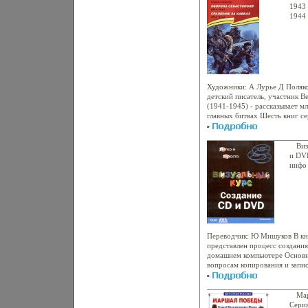
1943 
1944 
Вели
4828a
Художники: А Лурье Д Поляко
детский писатель, участник 
(1941-1945) - рассказывает м
главных битвах Шесть книг с
нашего народа в освобожден
от фашистских захватчиков Тр
героям Севастополя (1941-194
Виз
Издается к 65-летию Победы 
и DVD
войне Что внутри? Содержани
инфо
Алексеев Автор книг "Сын вел
крепостного мальчика" (1962)
"Декабристы" (1969), сборник
"Колокола" (1961), "Суворовск
рассказов из русской истории
.
Переводчик: Ю Мишуков В кн
представлен процесс создани
домашнем компьютере Основн
вопросам копирования и запи
помаьввфощью программ Nero
Полученные знания помогут 
пользователю создавать и ред
Ма
CD с данными, а также запис
Сери