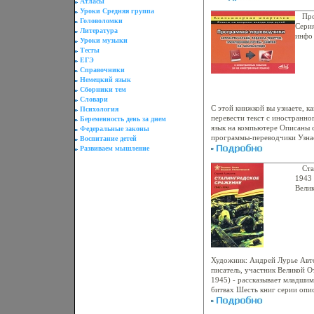
Атласы
41-813 Автор Михаил Шолохо
Уроки Средняя группа
Кружилином, станица Вешенск
Пр
Головоломки
Донского В 1920 вступил в п
Сери
Литература
Участвовал в боях с белогвар
инфо
Уроки музыки
1922 года приехабкуефл в Мос
Тесты
"Юношеская правда" опублико
ЕГЭ
Справочники
Немецкий язык
Сборники тем
Словари
С этой книжкой вы узнаете, к
Психология
перевести текст с иностранно
Беременность день за днем
язык на компьютере Описаны 
Федеральные законы
программы-переводчики Узнае
Воспитание детей
качестаьбэюво перевода Отдел
Развиваем мышление
web-сайтов, переписки, испо
интернет-сервисов по перевод
Ста
бесплатной обучалке иностр
1943 
Прутковский Р Прокди.
Вели
4822a
Художник: Андрей Лурье Авто
писатель, участник Великой О
1945) - рассказывает младшим
битвах Шесть книг серии опи
народа в освобождении родно
фашистских захватчиков Втор