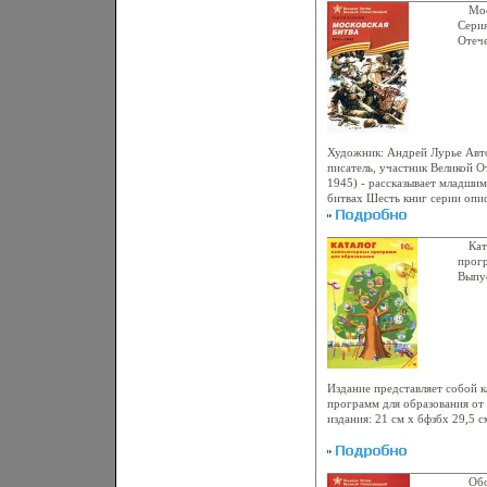
Сталинградскому сражению (1
Мос
летию Победы в Великой Отеч
Серия
внутри? Содержание 1 | 2 Авт
Отеч
Авторбкужх книг "Сын велика
крепостного мальчика" (1962)
"Декабристы" (1969), сборник
"Колокола" (1961), "Суворовск
рассказов из русской истории
.
Художник: Андрей Лурье Авто
писатель, участник Великой О
1945) - рассказывает младшим
битвах Шесть книг серии опи
народа в освобождении родно
фашистских захватчиков Перв
великой Московской битве (19
Кат
летию Победы в Великой Отеч
прог
внутри? Содержание 1 | 2 Ав
Выпус
бкузбкниг "Сын великана" (19
г Мяг
мальчика" (1962), "Братишка"
Мело
(1969), сборника повестей и р
иллю
"Суворовские сапоги" (1962), 
истории" (1966), "Небывалое б
Издание представляет собой 
программ для образования от
издания: 21 см х бфзбх 29,5 с
Обо