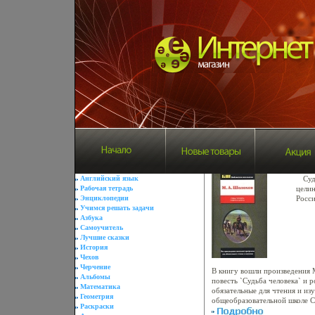
Английский язык
Суд
Рабочая тетрадь
целин
Энциклопедии
Росси
Учимся решать задачи
Азбука
Самоучитель
Лучшие сказки
История
Чехов
Черчение
В книгу вошли произведения
Альбомы
повесть `Судьба человека` и 
Математика
обязательные для чтения и из
Геометрия
общеобразовательной школе 
Раскраски
человекааьбэй Повесть c 5-40