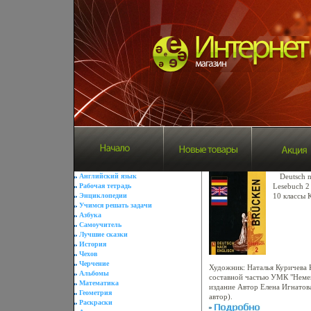
Английский язык
Deutsch n
Рабочая тетрадь
Lesebuch 2
Энциклопедии
10 классы 
Учимся решать задачи
Издательст
Азбука
г Мягкая о
Самоучитель
94776-758-
Лучшие сказки
60x90/16 (
История
Чехов
Черчение
Художник: Наталья Куричева К
Альбомы
составной частью УМК "Немец
Математика
издание Автор Елена Игнатова
Геометрия
автор).
Раскраски