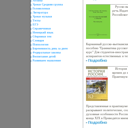
Атласы
Уроки Средняя группа
Русско-в
Головоломки
речь Издат
Литература
Российско
Уроки музыки
народов, 2
Тесты
стр ISBN 5
ЕГЭ
экз Формат
Справочники
инфо 5506
Немецкий язык
Сборники тем
Словари
Карманный русско-вьетнамски
Психология
пособию "Грамматика русског
Беременность день за днем
курс" Для студентов-иностран
Федеральные законы
аспирантов естественных и т
Воспитание детей
специааьашельностей Подгото
Развиваем мышление
языка основных факультетов 
Эльта Леонова Чьюнг Хонг Хи
История 
времен до 
Практикум 
г Мягкая о
358-04999-
60x90/16 (
Представленные в практикуме
раскрывают политические, со
духовные особенности России
конца XIX в Приводятся мнени
писателейаьашн, ученых, сов
событий Вопросы и задания, 