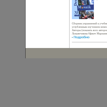
издание, стереотипное Автор
Серия: Deu
Сборник упражнений к учебни
углубленным изучением немец
Авторы (показать всех автор
Лукьянчикова бфжяч Марианна