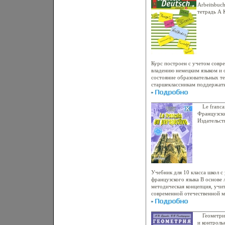
по ландшафтному дизайну, об
Arbeitsbuc
выращиванию растений в конт
тетрадь А 
как начинающим, табктлък и 
язык компак
широкого круга читателей А
АСТ-Пресс 
Geoffrey Burnie Алан Тугуд A
2010 г Мяг
Курс построен с учетом совр
владению немецким языком и 
состояние образовательных 
старшеклассникам поддержать,
целом совершенаьашэствовать
курсе иноязычные знания, на
цели курса - дальнейшее разв
Le franca
межкультурной компетенции,
Французски
учащихся в учебной деятельн
Издательст
немецким языком и позитивно
Мягкая обл
народам немецкоязычных стра
09-019360-
деловой письменной речи, да
70x100/16 
учащихся к использованию не
достижения конкретных профе
формирование способности тв
немецким языком Материал ку
Учебник для 10 класса школ 
формирование у учащихся со
французского языка В основе
обсуждаемым проблемам, при
методическая концепция, учи
мыслить, самостоятельно план
современной отечественной м
корректно вести спор и делае
рекомендации Саьащеовета Е
фигурой пробрююыцесса обу
использование аутентичных т
покупатели! В настоящее вре
стилей, обилие страноведческ
Геометри
магазина имеется в наличии на
функциональные иллюстрации 
и контроль