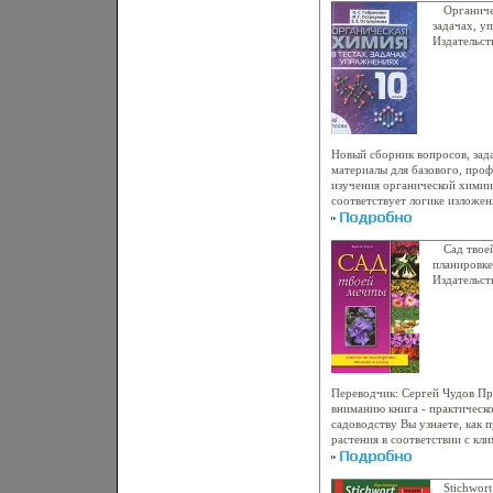
призваны помочь старшекласс
Органиче
материал и сформировать нау
задачах, у
навыки Автор Виктор Бердинс
Издательст
переплет, 
02324-6 Ти
60x90/16 (
Новый сборник вопросов, зад
материалы для базового, про
изучения органической химии
соответствует логике изложен
органической хаьашфимии в у
общеобразовательных учрежд
с тем задачник можно исполь
Сад твое
органической химии и по дру
планировке
пособия содержит одну или не
Издательст
состоят из наборов теоретиче
Мягкая обл
вариантов тестов В конце гла
366-00154-
резервные задания и провероч
70x100/16 
тестовым заданиям даны отве
Игорь Остроумов Елена Остр
Переводчик: Сергей Чудов Пр
вниманию книга - практическо
садоводству Вы узнаете, как 
растения в соответствии с кли
них луаьашычше культивирова
или засушливого климата, в от
лечить и бороться с вредител
Stichwor