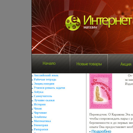
Английский язык
От 
Рабочая тетрадь
за ша
Энциклопедии
Издат
Учимся решать задачи
г Мяг
Азбука
978-5
Самоучитель
17810
Лучшие сказки
3500 
История
(~14
Чехов
Черчение
Переводчик: О Каракова Эта к
Альбомы
чтобы сопровождать пары с р
Математика
беременности и до первых ме
Геометрия
опыта Она предоставляет не
Раскраски
обеспаыююцечения здоровой 