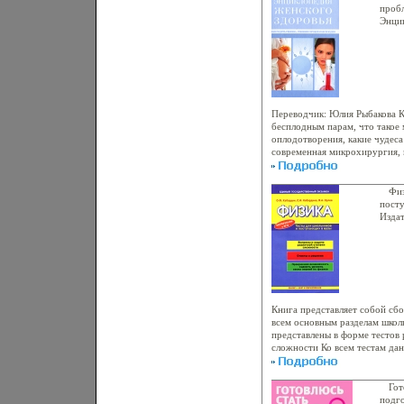
пробл
Энци
инфо
Переводчик: Юлия Рыбакова К
бесплодным парам, что такое
оплодотворения, какие чудес
современная микрохирургия,
"опаыяаблодотворения в проб
генетические заболевания - о
вопросы вы найдете в книге,
Физ
специалистом по лечению бе
пост
Силбер Sherman J Silber.
Издат
и Обр
облож
00577
10000
(~13
Книга представляет собой сбо
всем основным разделам школ
представлены в форме тестов 
сложности Ко всем тестам да
Пособие ааыяаждресовано аб
преподавателям общеобразова
Особенно оно будет полезно 
Гот
Авторы Олег Кабардин Светл
подго