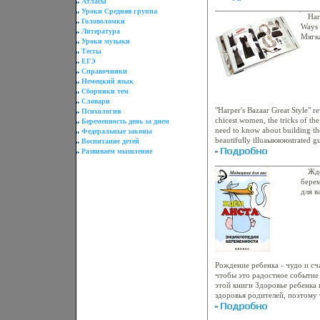
Атласы
осознанных, продуманных род
Уроки Средняя группа
сведения по уходу за младен
Har
Головоломки
того, здесь вы найдете полез
Ways 
Литература
помогающему в родах и буду
Мягка
Уроки музыки
приведенным советам, он бкс
1588
Тесты
участие в беременности, проц
ЕГЭ
рождения, а также свою роль
Справочники
Голдберг Linda Goldberg Джи
Немецкий язык
Дженис Кукар Janice Kukar.
Сборники тем
Словари
"Harper's Bazaar Great Style" re
Психология
chicest women, the tricks of th
Беременность день за днем
need to know about building th
Федеральные законы
beautifully illuаыюююstrated gu
Воспитание детей
authority in the fashion industry
Развиваем мышление
more fun to get dressed Being c
hottest designer creation; it's 
Жде
on what you wear, and "Harper'
бере
an impressive array of fashion 
для в
inner style Are you a classicist 
bombshell like Jennifer Lopez, 
Winslet? Building a timeless w
know the five pieces every wom
fashion investments Learn how t
and match, and layer like a pro
tips are here, as well as ideas f
Рождение ребенка - чудо и сч
wбрющлhat to have in your lin
чтобы это радостное событие 
world-renowned designers Gior
этой книги Здоровье ребенка
Donna Karan, Karl Lagerfeld, D
здоровья родителей, поэтому
von Furstenberg offer their tho
беаыюядременности, подготов
photography provides dozens of
умение избежать излишних тр