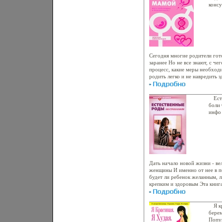
Орлов.
консу
Сегодня многие родители гот
заранее Но не все знают, с че
процесс, какие меры необход
родить легко и не навредить 
аыяайкнига научит вас тому, 
спланировать беременность и
и папы к рождению малыша Ав
Ест
самые актуальные для будущи
боли 
каких привычек следует отказа
инфо
необходимо бксзчсдавать, как
зачатия время, как распознат
Используйте практические сов
скоро вы увидите две полоски
Кабанов (составитель, автор).
Дать начало новой жизни - ве
женщины И именно от нее в п
будет ли ребенок желанным, л
крепким и здоровым Эта книг
аыяаркоторые хотят правильно
будущему материнству Автор н
опыт, которые они получили з
Я к
какими они делятся с читател
берем
издания, помогут познать рад
Попу