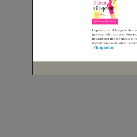
омраченную нбксзыикакими п
облож
Романова.
7624-
Тираж
70x1
4114
Переводчик: И Гродель Не из
прямолинейности и грубоват
предлагают проверенную и по
беременных женщин и их мал
чаыяафитателей Авторы Рори
Ким Барнуин Kim Barnouin.