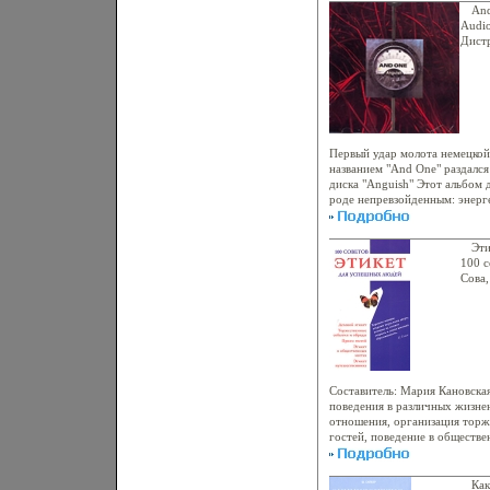
those of enduring icons like G
наиболее комфортно матери и
And
todays most fashionable celebri
зачатия к рождению? Как об
Audio
Paltrow, Angelina Jolie, and Sa
появление на свет, сделать р
Дист
you want to dress professionall
вы найдете в этой книгебксзн
Recor
for a night out, go from the off
чувствует, что нужно ее мал
Лице
flatter your figure, with "Harper
любовь призваны помочь ему 
Хара
an end to the eternal complaint
на жизненном пути Но как быть
2005 
be as easy as turning the pag
собственное дитя ставит вас 
издан
Levin.
энциклопедии для молодых ро
множество советов врачей, п
Первый удар молота немецко
помогут вам лучше понять сво
названием "And One" раздался
ошибок в его воспитании и р
диска "Anguish" Этот альбом 
надеемся, что Энциклопедия 
роде непревзойденным: энерг
книгобрющрй Здоровья и счас
просто неповторимы; машини
2-e издание Автор Виктория 
железно-сырой звук, в которо
ржавого металла В последую
Эти
электронности и сложных пово
100 с
занимает почетное место в ди
Сова,
Издание содержит буклет с т
176 с
Devil Airlines 2 Second Front
Тираж
And One 6 Only One 7 Crimeti
84x1
Second Voice 11 Exit 12 Angui
4088
Metalhammer Исполнитель "An
Составитель: Мария Кановска
поведения в различных жизне
отношения, организация торж
гостей, поведение в обществе
тураыюяшистических поездка
Как