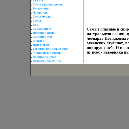
Атласы
Уроки Средняя группа
Головоломки
Литература
Уроки музыки
Тесты
ЕГЭ
Справочники
Самые опасные и свир
Немецкий язык
натуральную величину 
Сборники тем
леопарда Познакомьт
Словари
океанских глубинах, в
Психология
пикируя с неба И выя
Беременность день за днем
из всех - наверняка в
Федеральные законы
Воспитание детей
Развиваем мышление