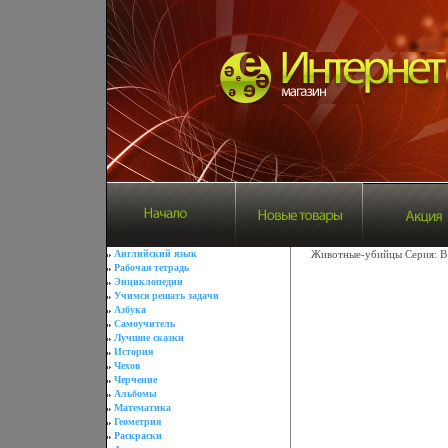
Английский язык
Животные-убийцы Серия: В
Рабочая тетрадь
Энциклопедии
Учимся решать задачи
Азбука
Самоучитель
Лучшие сказки
История
Чехов
Черчение
Альбомы
Математика
Геометрия
Раскраски