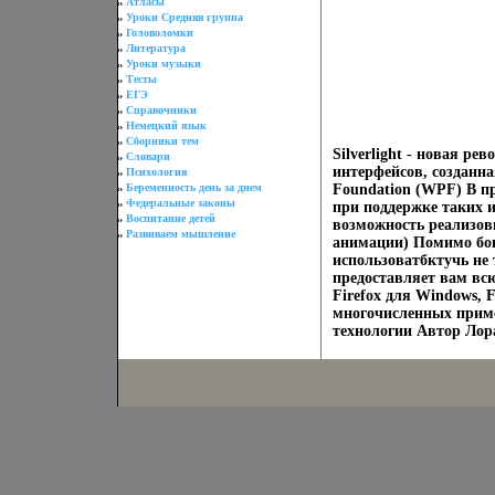
Атласы
Уроки Средняя группа
Головоломки
Литература
Уроки музыки
Тесты
ЕГЭ
Справочники
Немецкий язык
Сборники тем
Silverlight - новая р
Словари
интерфейсов, созданна
Психология
Беременность день за днем
Foundation (WPF) В п
Федеральные законы
при поддержке таких ин
Воспитание детей
возможность реализов
Развиваем мышление
анимации) Помимо бога
использоватбктучь не т
предоставляет вам вс
Firefox для Windows, F
многочисленных приме
технологии Автор Лора