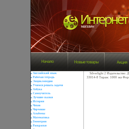
Английский язык
Silverlight 2 Издательство
Рабочая тетрадь
33014-8 Тираж: 1000 экз Фор
Энциклопедии
Учимся решать задачи
Азбука
Самоучитель
Лучшие сказки
История
Чехов
Черчение
Альбомы
Математика
Геометрия
Раскраски