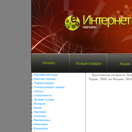
Английский язык
Хрестоматия гитариста Этю
Рабочая тетрадь
Тираж: 3000 экз Формат: 60x
Энциклопедии
Учимся решать задачи
Азбука
Самоучитель
Лучшие сказки
История
Чехов
Черчение
Альбомы
Математика
Геометрия
Раскраски