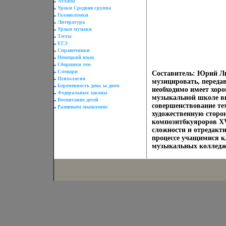
Атласы
Уроки Средняя группа
Головоломки
Литература
Уроки музыки
Тесты
ЕГЭ
Справочники
Немецкий язык
Сборники тем
Словари
Составитель: Юрий Ли
Психология
музицировать, передав
Беременность день за днем
необходимо имеет хор
Федеральные законы
музыкальной школе вк
Воспитание детей
совершенствование те
Развиваем мышление
художественную сторо
композитбкуяроров XV
сложности и отредакт
процессе учащимися 
музыкальных колледже