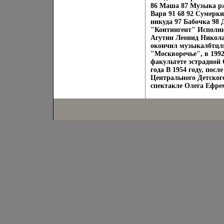
86 Маша 87 Музыка рж
Варя 91 68 92 Сумерки
никуда 97 Бабочка 98
"Контингент" Исполни
Агутин Леонид Николае
окончил музыкалбтцлм
"Москворечье", в 1992
факультете эстрадной
года В 1954 году, пос
Центрального Детского
спектакле Олега Ефре