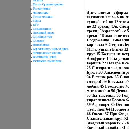
Атласы
Уроки Средняя группа
Головоломки
Диск записан в формат
Литература
Уроки музыки
звучания 7 ч 45 мин 
Тесты
тупик` - с 1 по 17 тре
ЕГЭ
по 33 треки; `Эй, смотр
Справочники
треки; `Аэропорт` - с 
Немецкий язык
треки; `Никогда не поз
Сборники тем
Содержание 1 Внезапны
Словари
карнавал 6 Остров Лео
Психология
Беременность день за днем
Мы слушали Битлз 12 
Федеральные законы
круг 15 Больше не вст
Воспитание детей
Анофриев 18 Ты увиди
Развиваем мышление
веришь 22 Поверь в с
25 Я вздрагиваю от хо
Букет 30 Запасной игр
34 В стиле рок 35 С н
смотри! 39 Как жаль 4
любви 45 Рождество 4
мне о любви 50 Девчон
55 Ты так мила 56 Го
управлением Бориса Ф
59 Аэропорт 60 Осенн
Тает, тает 64 Прошел 
66 Океан 67 Про Федю
Спасательный круг 72
Звездный корабль 76 Ч
Звездный корабль 81 