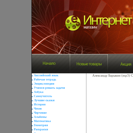
Английский язык
Александр Барыкин (mp3) С
Рабочая тетрадь
Энциклопедии
Учимся решать задачи
Азбука
Самоучитель
Лучшие сказки
История
Чехов
Черчение
Альбомы
Математика
Геометрия
Раскраски