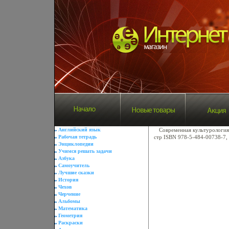
Английский язык
Современная культурология 
Рабочая тетрадь
стр ISBN 978-5-484-00738-7,
Энциклопедии
Учимся решать задачи
Азбука
Самоучитель
Лучшие сказки
История
Чехов
Черчение
Альбомы
Математика
Геометрия
Раскраски