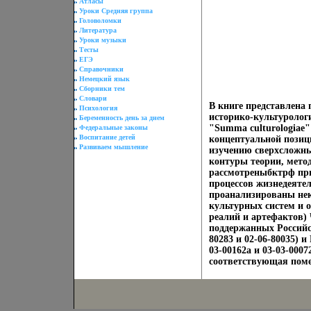
Атласы
Уроки Средняя группа
Головоломки
Литература
Уроки музыки
Тесты
ЕГЭ
Справочники
Немецкий язык
Сборники тем
Словари
В книге представлена 
Психология
историко-культуролог
Беременность день за днем
"Summa culturologiae"
Федеральные законы
Воспитание детей
концептуальной позици
Развиваем мышление
изучению сверхсложны
контуры теории, мето
рассмотреныбктрф при
процессов жизнедеяте
проанализированы нек
культурных систем и 
реалий и артефактов) 
поддержанных Российс
80283 и 02-06-80035) 
03-00162а и 03-03-0007
соответствующая пом