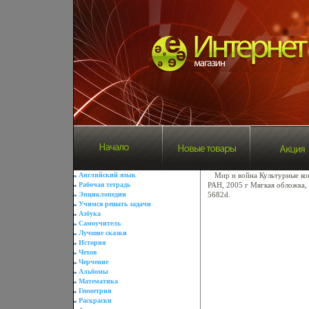
Английский язык
Мир и война Культурные ко
Рабочая тетрадь
РАН, 2005 г Мягкая обложка,
Энциклопедии
5682d.
Учимся решать задачи
Азбука
Самоучитель
Лучшие сказки
История
Чехов
Черчение
Альбомы
Математика
Геометрия
Раскраски