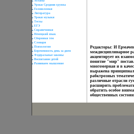
Атласы
Уроки Средняя группа
Головоломки
Литература
Уроки музыки
Тесты
ЕГЭ
Справочники
Немецкий язык
Сборники тем
Словари
Психология
Редакторы: И Ермачен
Беременность день за днем
междисциплинарное ра
Федеральные законы
акцентирует их взаим
Воспитание детей
понятие "мир" поставл
Развиваем мышление
многомерная и в качес
выражена принципиаль
рабктрозных тематиче
различные отрасли гу
расширить проблемати
обратить особое вним
общественных состоян