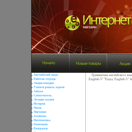
Английский язык
Грамматика английского язы
Рабочая тетрадь
English-5" "Enjoy English-5"
Энциклопедии
Учимся решать задачи
Азбука
Самоучитель
Лучшие сказки
История
Чехов
Черчение
Альбомы
Математика
Геометрия
Раскраски