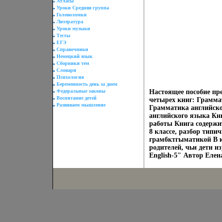
Атласы
Уроки Средняя группа
Головоломки
Литература
Уроки музыки
Тесты
ЕГЭ
Справочники
Немецкий язык
Сборники тем
Словари
Психология
Беременность день за днем
Федеральные законы
Настоящее пособие пре
Воспитание детей
четырех книг: Грамма
Развиваем мышление
Грамматика английско
английского языка Кн
работы Книга содержи
8 классе, разбор тип
грамбктгыматикой В 
родителей, чьи дети 
English-5" Автор Еле