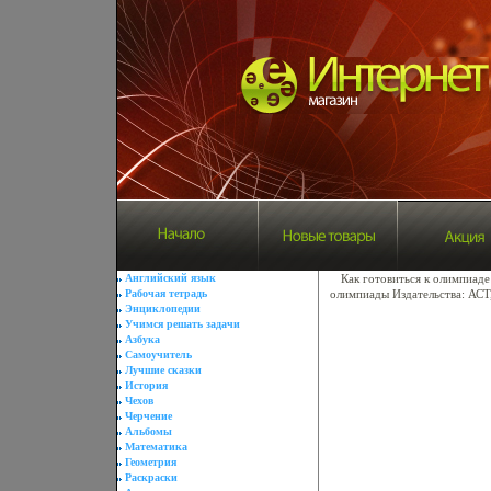
Английский язык
Как готовиться к олимпиаде
Рабочая тетрадь
олимпиады Издательства: АСТ,
Энциклопедии
Учимся решать задачи
Азбука
Самоучитель
Лучшие сказки
История
Чехов
Черчение
Альбомы
Математика
Геометрия
Раскраски