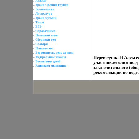
Атласы
Уроки Средняя группа
Головоломки
Литература
Уроки музыки
Тесты
ЕГЭ
Справочники
Немецкий язык
Сборники тем
Словари
Психология
Беременность день за днем
Федеральные законы
Переводчик: В Алексее
Воспитание детей
участникам олимпиад 
Развиваем мышление
заключительного (общ
рекомендации по подг