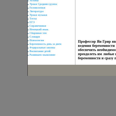
Атласы
Уроки Средняя группа
Головоломки
Литература
Уроки музыки
Тесты
ЕГЭ
Справочники
Немецкий язык
Сборники тем
Словари
Психология
Профессор Ян Грир я
Беременность день за днем
ведения беременности 
Федеральные законы
обеспечить необходим
Воспитание детей
преодолеть им любые 
Развиваем мышление
беременности и сразу 