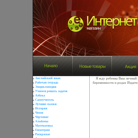
Английский язык
Я жду ребенка Ваш личный 
Рабочая тетрадь
беременности и родах Издател
Энциклопедии
Учимся решать задачи
Азбука
Самоучитель
Лучшие сказки
История
Чехов
Черчение
Альбомы
Математика
Геометрия
Раскраски