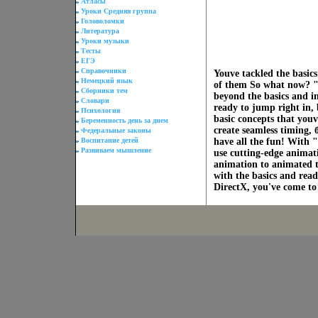
Атласы
Уроки Средняя группа
Головоломки
Литература
Уроки музыки
Тесты
ЕГЭ
Справочники
Youve tackled the basics
Немецкий язык
of them So what now? "
Сборники тем
beyond the basics and 
Словари
ready to jump right in, 
Психология
basic concepts that youv
Беременность день за днем
create seamless timing, 
Федеральные законы
Воспитание детей
have all the fun! With 
Развиваем мышление
use cutting-edge animati
animation to animated t
with the basics and read
DirectX, you've come 