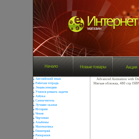
Английский язык
Advanced Animation with Di
Рабочая тетрадь
Мягкая обложка, 480 стр ISB
Энциклопедии
Учимся решать задачи
Азбука
Самоучитель
Лучшие сказки
История
Чехов
Черчение
Альбомы
Математика
Геометрия
Раскраски