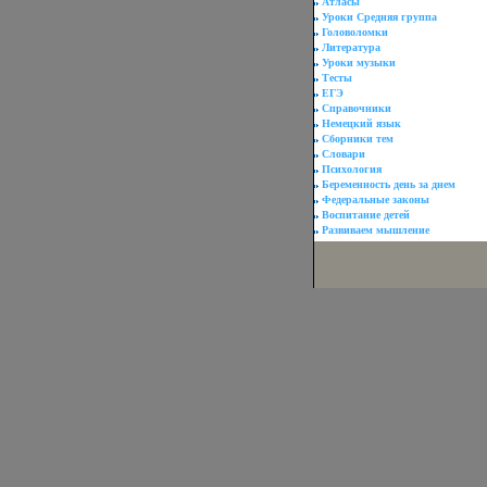
Атласы
Уроки Средняя группа
Головоломки
Литература
Уроки музыки
Тесты
ЕГЭ
Справочники
Немецкий язык
Сборники тем
Словари
Психология
Беременность день за днем
Федеральные законы
Воспитание детей
Развиваем мышление