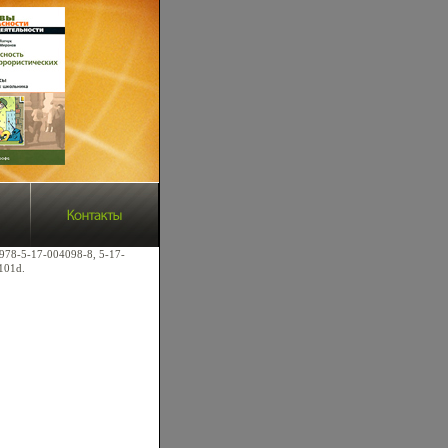
 978-5-17-004098-8, 5-17-
101d.