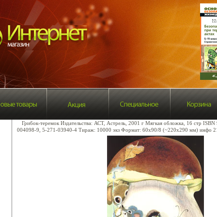
Грибок-теремок Издательства: АСТ, Астрель, 2001 г Мягкая обложка, 16 стр ISBN
004098-9, 5-271-03940-4 Тираж: 10000 экз Формат: 60x90/8 (~220х290 мм) инфо 2