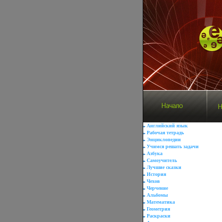
Английский язык
Рабочая тетрадь
Энциклопедии
Учимся решать задачи
Азбука
Самоучитель
Лучшие сказки
История
Чехов
Черчение
Альбомы
Математика
Геометрия
Раскраски