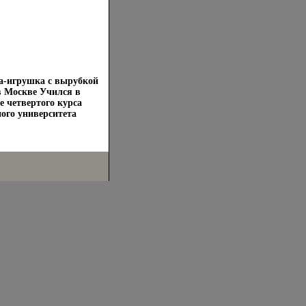
а-игрушка с вырубкой
в Москве Учился в
е четвертого курса
ого университета