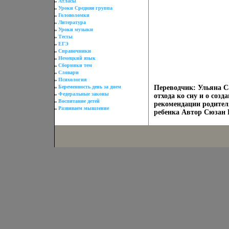
Атласы
Уроки Средняя группа
Головоломки
Литература
Уроки музыки
Тесты
ЕГЭ
Справочники
Немецкий язык
Сборники тем
Словари
Психология
Беременность день за днем
Переводчик: Ульяна С
Федеральные законы
отхода ко сну и о соз
Воспитание детей
рекомендации родител
Развиваем мышление
ребенка Автор Сюзан Г