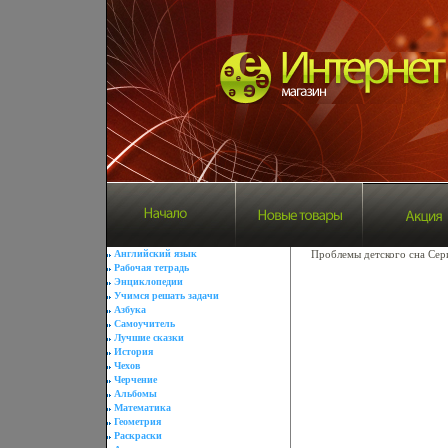
Английский язык
Проблемы детского сна Сер
Рабочая тетрадь
Энциклопедии
Учимся решать задачи
Азбука
Самоучитель
Лучшие сказки
История
Чехов
Черчение
Альбомы
Математика
Геометрия
Раскраски