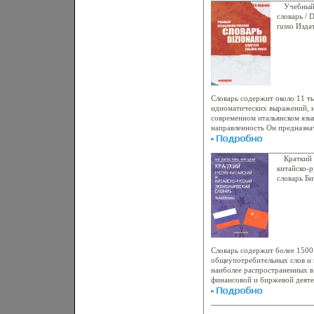
информации Подробные указа
Учебный
отыскать необходимый терми
словарь / D
пособие для изучающих биол
russo Изда
Очень удобно для подготовки
Мягкая обл
стиль и привлекательное офо
98111-106
полному пониманию всех обла
70x100/32
Словарь содержит около 11 ты
идиоматических выражений, н
современном итальянском язы
направленность Он предназна
итаьадкальянский язык, но мо
итальянцами при изучении рус
словарь будет полезен россий
Краткий 
путешествия по Италии, а так
китайско-
носителями итальянского язык
словарь Б
Красова.
Цзай Нина
Словарь содержит более 1500
общеупотребительных слов и 
наиболее распространенных в 
финансовой и биржевой деяте
киаьаоытайских и российских
двусторонние деловые контак
отношения, для переводчиков