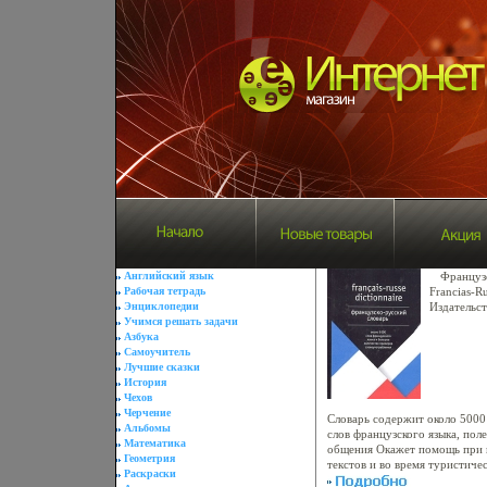
Английский язык
Французс
Рабочая тетрадь
Francias-Ru
Энциклопедии
Издательст
Учимся решать задачи
Твердый пе
Азбука
025839-9, 
Самоучитель
1086-Х Ти
Лучшие сказки
60x90/32 
История
Чехов
Черчение
Словарь содержит около 5000
Альбомы
слов французского языка, пол
Математика
общения Окажет помощь при 
Геометрия
текстов и во время туристиче
Раскраски
аыявгдля самого широкого кру