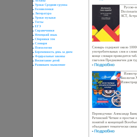
Атласы
Уроки Средняя группа
Русско-и
Головоломки
Diccionari
Литература
АСТ, Астре
Уроки музыки
Твердый пе
Тесты
040180-9, 
ЕГЭ
1443-6 Ти
Справочники
60x90/32 
Немецкий язык
Сборники тем
Словари
Словарь содержит около 1000
Психология
употребительных слов и слово
Беременность день за днем
конце словаря приводится та
Федеральные законы
глаголов Предназначен для ту
Воспитание детей
посещающаыязхих Испанию и с
Развиваем мышление
так же для всех, кто начинает
Автор Елена Платонова.
Иллюстр
Биология 
Иллюстрир
4740d.
Переводчики: Александр Банк
Рачинский Четкие и простые 
понятий и концепций Всеобъе
объединяет тематически связ
Красочныеаыяхп иллюстрации
способствуют быстрому восп