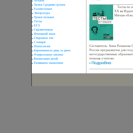
Атласы
общеобразовательных школ, г
Уроки Средняя группа
предназначено как для учащихс
Тесты по и
Головоломки
учителей химии при подготовк
XX вв Издате
Литература
знаний учащихся, а также для
Мягкая обло
Уроки музыки
обобщающего типабкфщь Пос
016-4 Тираж
Тесты
использовано и абитуриентам
60x90/16 (~
ЕГЭ
подготовке к экзаменам.
Справочники
Немецкий язык
Сборники тем
Словари
Составитель: Анна Романова 
Психология
России предназначен для гос
Беременность день за днем
негосударственных образоват
Федеральные законы
помощь учителю.
Воспитание детей
Развиваем мышление