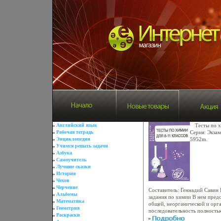
Английский язык
Тесты по х
Рабочая тетрадь
Серия: Экза
Энциклопедии
5952m.
Учимся решать задачи
Азбука
Самоучитель
Лучшие сказки
История
Чехов
Черчение
Составитель: Геннадий Савин
Альбомы
задания по химии В нем пред
Математика
общей, неорганической и орг
Геометрия
последовательность полность
Раскраски
программам по химии для 8-1